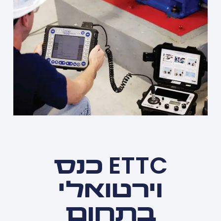
ETTC כנס
וירטואלי
בתחום