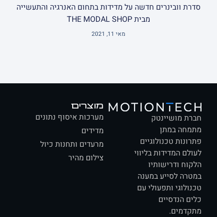
ת וובינרים חדשה על מדידות בתחום האנרגיה והתעשייה
מבית THE MODAL SHOP
מאי 11, 2021
מוצרים
מערכות איסוף נתונים
ת מושיינטק
חה במתן
מדידים
ונות טכנולוגיים
מרעדים ותחנות כיול
לם המדידות בליווי
צילום מהיר
וח ודרישותיו
רה לסייע במענה
ולוגי ותפעולי עם
ם הנדסיים
דמים.