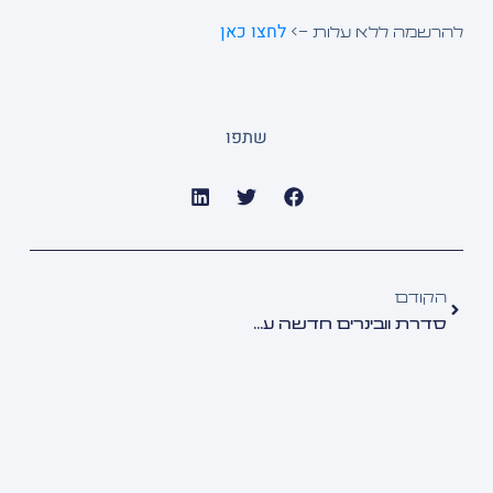
לחצו כאן
שמה ללא עלות –>
שתפו
קודם
סדרת וובינרים חדשה על מדידות בתחום האנרגיה והתעשייה מבית THE MODAL SHOP