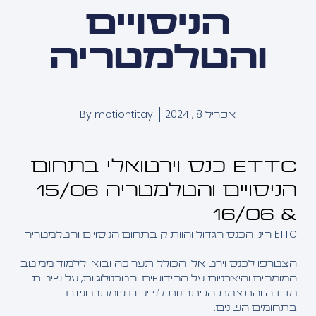
הניסויים
והטלמטריה
אפריל 18, 2024
motiontitay
By
ETTC כנס וירטואלי בתחום
הניסויים והטלמטריה 15/06
& 
ויים והטלמטריה
פו לכנס וירטואלי הכולל תערוכה ובואו ללמוד ממיטב
חים והיצרניות על החידושים והטכנולוגיות, על שיטות
דה והתאמת הפתרונות לשינויים שמתרחשים
ומים השונים.