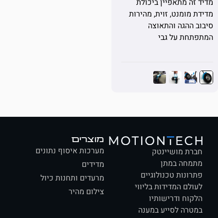
ה מתאפיין ביכולת
מומנט, זוית, מהירות
ההגה והתאוצה
חת על גבי
מוצרים
מערכות איסוף נתונים
ת מושיינטק
חה במתן
מדידים
ונות טכנולוגיים
מרעדים ותחנות כיול
לם המדידות בליווי
צילום מהיר
וח ודרישותיו
רה לסייע במענה