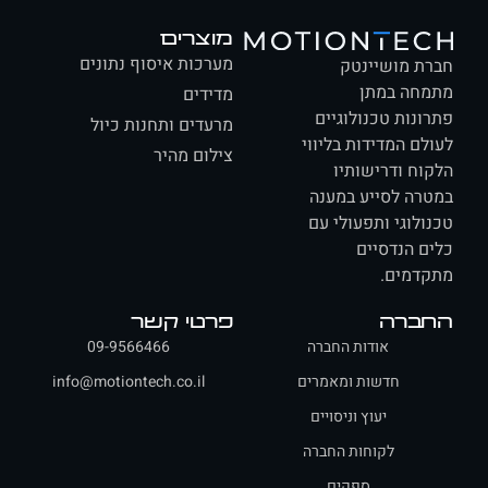
מוצרים
מערכות איסוף נתונים
ת מושיינטק
חה במתן
מדידים
ונות טכנולוגיים
מרעדים ותחנות כיול
לם המדידות בליווי
צילום מהיר
וח ודרישותיו
רה לסייע במענה
ולוגי ותפעולי עם
ם הנדסיים
דמים.
ברה
פרטי קשר
אודות החברה
09-9566466
חדשות ומאמרים
info@motiontech.co.il
יעוץ וניסויים
לקוחות החברה
ספקים