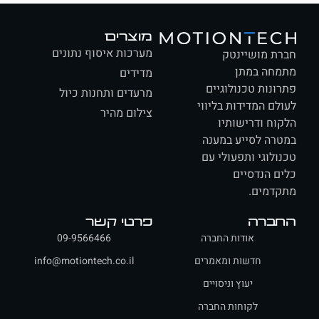
מוצרים
מערכות איסוף נתונים
ת מושיינטק
חה במתן
מדידים
ונות טכנולוגיים
מרעדים ותחנות כיול
לם המדידות בליווי
צילום מהיר
וח ודרישותיו
רה לסייע במענה
ולוגי ותפעולי עם
ם הנדסיים
דמים.
ברה
פרטי קשר
אודות החברה
09-9566466
חדשות ומאמרים
info@motiontech.co.il
יעוץ וניסויים
לקוחות החברה