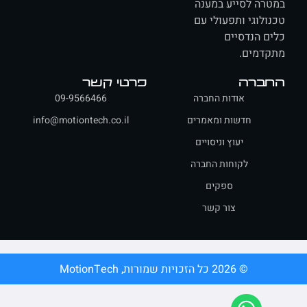
רה לסייע במענה
ולוגי ותפעולי עם
ם הנדסיים
דמים.
ברה
פרטי קשר
אודות החברה
09-9566466
חדשות ומאמרים
info@motiontech.co.il
יעוץ וניסויים
לקוחות החברה
ספקים
צור קשר
© 2026 כל הזכויות שמורות, MotionTech