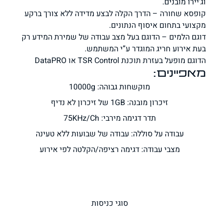
ירו מובנים.
סא שחורה – הדרך הקלה לבצע מדידה ללא צורך ברקע
עי בתחום איסוף הנתונים.
 הלמים – הדוגם בעל מצב עבודה של שמירת המידע רק
אירוע חריג המוגדר ע”י המשתמש.
ם מופעל בעזרת תוכנת
TSR Control
או
DataPRO
פיינים:
מוקשחות גבוהה: 10000g
זיכרון מובנה: 1GB של זיכרון לא נדיף
תדר דגימה מירבי: 75KHz/Ch
עבודה על סוללה: עבודה של שבועות ללא טעינה
מצבי עבודה: דגימה רציפה/הקלטה לפי אירוע
סוגי כניסות