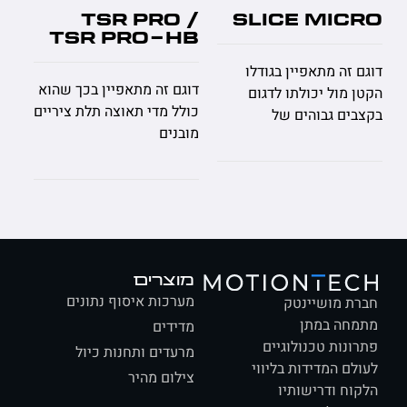
E PRO
TSR PRO /
SLICE MIC
TSR PRO-HB
 זה מתאפיין בגודלו
דוגם זה מת
דוגם זה מתאפיין בכך שהוא
 מול יכולתו לדגום
לדגום בקצב
כולל מדי תאוצה תלת ציריים
ים גבוהים של
עד 1MHz/Ch. בנוסף הדוגם
מובנים
מוצרים
מערכות איסוף נתונים
ת מושיינטק
חה במתן
מדידים
ונות טכנולוגיים
מרעדים ותחנות כיול
לם המדידות בליווי
צילום מהיר
וח ודרישותיו