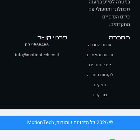
רה לסייע במענה
ולוגי ותפעולי עם
ם הנדסיים
דמים.
ברה
פרטי קשר
אודות החברה
09-9566466
חדשות ומאמרים
info@motiontech.co.il
יעוץ וניסויים
לקוחות החברה
ספקים
צור קשר
© 2026 כל הזכויות שמורות, MotionTech