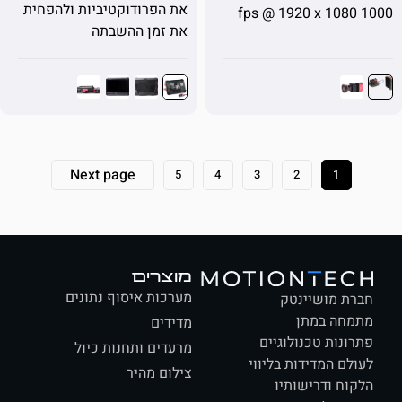
את הפרודוקטיביות ולהפחית
את זמן ההשבתה
Next page
5
4
3
2
1
מוצרים
מערכות איסוף נתונים
ת מושיינטק
חה במתן
מדידים
ונות טכנולוגיים
מרעדים ותחנות כיול
לם המדידות בליווי
צילום מהיר
וח ודרישותיו