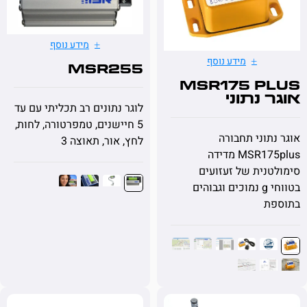
מידע נוסף
מידע נוסף
MSR255
MSR175 p
 נתוני
לוגר נתונים רב תכליתי עם עד
ורה עם
5 חיישנים, טמפרטורה, לחות,
תוני תחבורה
לחץ, אור, תאוצה 3
MSR175plus מדידה
נית של זעזועים
בטווחי g נמוכים וגבוהים
ת