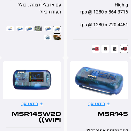
עם או בלי תצוגה . כולל
תעודת כיול
מידע נוסף
מידע נוסף
MSR145W2D
MSR
(WiFi)
תונים אוניברסלי