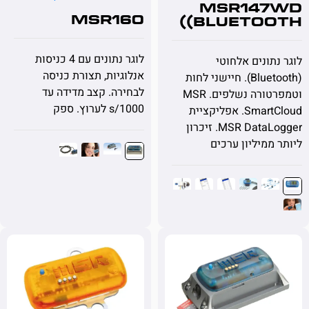
MSR14
MSR160
(Bluetoo
לוגר נתונים עם 4 כניסות
תונים אלחוטי
אנלוגיות, תצורת כניסה
(Bluetooth). חיישני לחות
לבחירה. קצב מדידה עד
וטמפרטורה נשלפים. MSR
1000/s לערוץ. ספק
SmartCloud. אפליקציית
MSR DataLogger. זיכרון
ממיליון ערכים