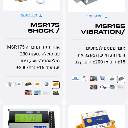
מידע נוסף
מידע נוסף
MSR175
MSR
shock /
Vibrati
climate
Sh
אוגר נתוני תחבורה MSR175
תונים לזעזועים
עם סוללה נטענת 230
ת, חיישן תאוצה אחד
מיליאמפר/שעה, ניטור
זעזועים ±15 גרם/±200