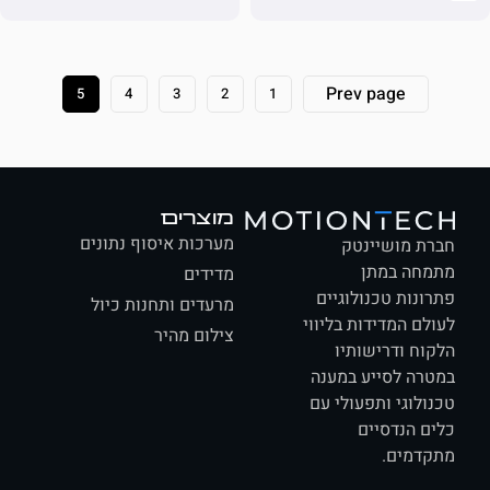
Prev page
5
4
3
2
1
מוצרים
מערכות איסוף נתונים
ת מושיינטק
חה במתן
מדידים
ונות טכנולוגיים
מרעדים ותחנות כיול
לם המדידות בליווי
צילום מהיר
וח ודרישותיו
רה לסייע במענה
ולוגי ותפעולי עם
ם הנדסיים
דמים.